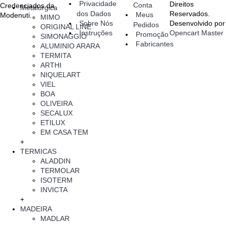
Privacidade
Direitos
Conta
Credenciados da
Metalurgica
dos Dados
Reservados.
Meus
Modenuti.
MIMO
Sobre Nós
Desenvolvido por
Pedidos
ORIGINAL LINE
Opencart Master
Instruções
Promoção
SIMONAGGIO
Fabricantes
ALUMINIO ARARA
TERMITA
ARTHI
NIQUELART
VIEL
BOA
OLIVEIRA
SECALUX
ETILUX
EM CASA TEM
+
TERMICAS
ALADDIN
TERMOLAR
ISOTERM
INVICTA
+
MADEIRA
MADLAR