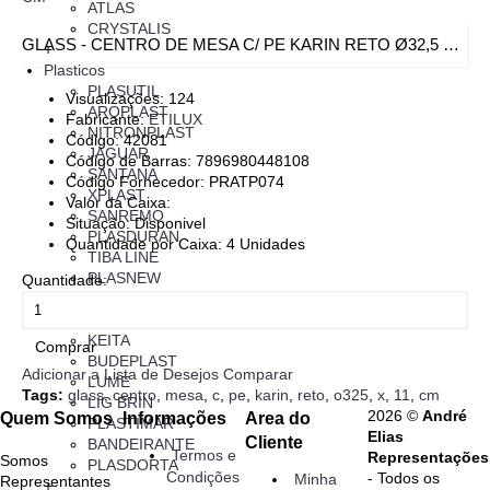
ATLAS
CRYSTALIS
GLASS - CENTRO DE MESA C/ PE KARIN RETO Ø32,5 X 11 CM
+
Plasticos
PLASUTIL
Visualizações: 124
ARQPLAST
Fabricante:
ETILUX
NITRONPLAST
Código:
42081
JAGUAR
Código de Barras:
7896980448108
SANTANA
Código Fornecedor:
PRATP074
XPLAST
Valor da Caixa:
SANREMO
Situação:
Disponivel
PLASDURAN
Quantidade por Caixa:
4
Unidades
TIBA LINE
PLASNEW
Quantidade:
INJETEMP
PLAST LEO
KEITA
Comprar
BUDEPLAST
Adicionar a Lista de Desejos
Comparar
LUME
Tags:
glass
,
centro
,
mesa
,
c
,
pe
,
karin
,
reto
,
o325
,
x
,
11
,
cm
LIG BRIN
2026 ©
André
Quem Somos
Informações
Area do
PLASTIMAR
Elias
Cliente
BANDEIRANTE
Termos e
Representações
Somos
PLASDORTA
Condições
- Todos os
Minha
Representantes
+