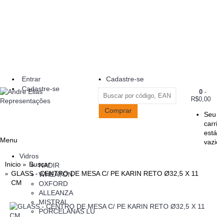
Entrar
Cadastre-se
Cadastre-se
0
-
Como
R$0,00
Comprar
Seu
carr
está
Menu
vazi
Vidros
Inicio
Buscar
NADIR
GLASS - CENTRO DE MESA C/ PE KARIN RETO Ø32,5 X 11
WHEATON
CM
OXFORD
ALLEANZA
MISTRAL
PORCELANAS LU