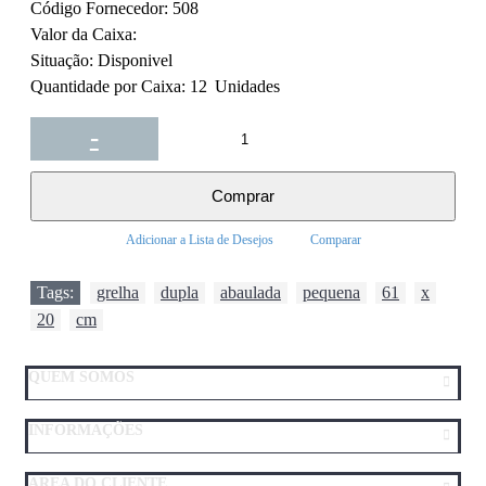
Código Fornecedor:
508
Valor da Caixa:
Situação:
Disponivel
Quantidade por Caixa:
12
Unidades
-
+
Comprar
Adicionar a Lista de Desejos
Comparar
Tags:
grelha
,
dupla
,
abaulada
,
pequena
,
61
,
x
,
20
,
cm
QUEM SOMOS
INFORMAÇÕES
AREA DO CLIENTE