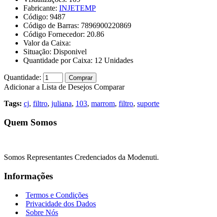
Fabricante:
INJETEMP
Código:
9487
Código de Barras:
7896900220869
Código Fornecedor:
20.86
Valor da Caixa:
Situação:
Disponivel
Quantidade por Caixa:
12
Unidades
Quantidade:
Comprar
Adicionar a Lista de Desejos
Comparar
Tags:
cj
,
filtro
,
juliana
,
103
,
marrom
,
filtro
,
suporte
Quem Somos
Somos Representantes Credenciados da Modenuti.
Informações
Termos e Condições
Privacidade dos Dados
Sobre Nós