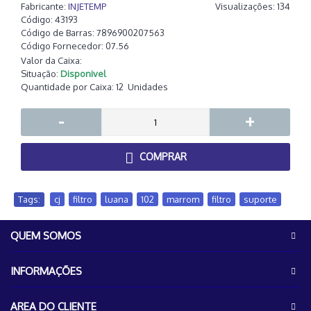
Fabricante:
INJETEMP
Visualizações: 134
Código:
43193
Código de Barras:
7896900207563
Código Fornecedor:
07.56
Valor da Caixa:
Situação:
Disponivel
Quantidade por Caixa:
12
Unidades
-
+
COMPRAR
Tags:
cj
,
filtro
,
luana
,
102
,
marrom
,
filtro
,
suporte
QUEM SOMOS
INFORMAÇÕES
AREA DO CLIENTE