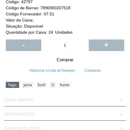
Código:
42797
Código de Barras:
7896900207518
Código Fornecedor:
07.51
Valor da Caixa:
Situação:
Disponivel
Quantidade por Caixa:
24
Unidades
-
+
Comprar
Adicionar a Lista de Desejos
Comparar
Tags:
jarra
,
funil
,
1l
,
fume
QUEM SOMOS
INFORMAÇÕES
AREA DO CLIENTE