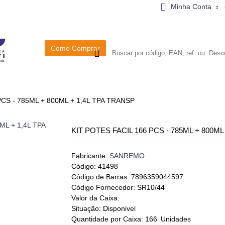
Minha Conta
Como Comprar
METALURGICA
TERMICAS
MADEIRA
PCS - 785ML + 800ML + 1,4L TPA TRANSP
KIT POTES FACIL 166 PCS - 785ML + 800ML
Fabricante:
SANREMO
Código:
41498
Código de Barras:
7896359044597
Código Fornecedor:
SR10/44
Valor da Caixa:
Situação:
Disponivel
Quantidade por Caixa:
166
Unidades