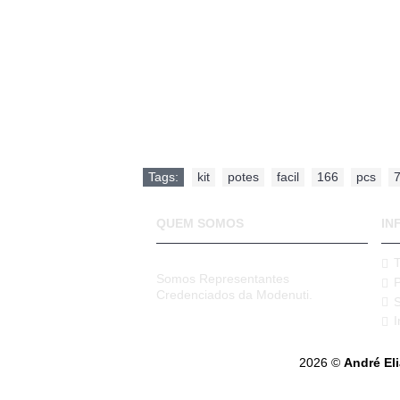
Tags:
kit
,
potes
,
facil
,
166
,
pcs
,
QUEM SOMOS
IN
Somos Representantes
Credenciados da Modenuti.
I
2026 ©
André El