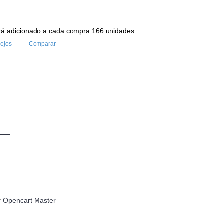
rá adicionado a cada compra 166 unidades
sejos
Comparar
r
Opencart Master