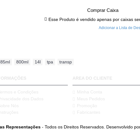
Comprar Caixa
Esse Produto é vendido apenas por caixas se
Adicionar a Lista de De
785ml
,
800ml
,
14l
,
tpa
,
transp
FORMAÇÕES
AREA DO CLIENTE
Termos e Condições
Minha Conta
Privacidade dos Dados
Meus Pedidos
Sobre Nós
Promoção
nstruções
Fabricantes
ias Representações
- Todos os Direitos Reservados. Desenvolvido po