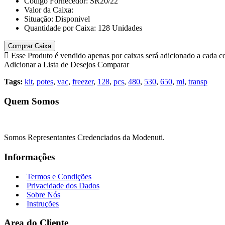
Código Fornecedor:
SR20/22
Valor da Caixa:
Situação:
Disponivel
Quantidade por Caixa:
128
Unidades
Comprar Caixa
Esse Produto é vendido apenas por caixas será adicionado a cada 
Adicionar a Lista de Desejos
Comparar
Tags:
kit
,
potes
,
vac
,
freezer
,
128
,
pcs
,
480
,
530
,
650
,
ml
,
transp
Quem Somos
Somos Representantes Credenciados da Modenuti.
Informações
Termos e Condições
Privacidade dos Dados
Sobre Nós
Instruções
Area do Cliente