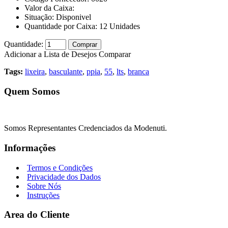
Valor da Caixa:
Situação:
Disponivel
Quantidade por Caixa:
12
Unidades
Quantidade:
Comprar
Adicionar a Lista de Desejos
Comparar
Tags:
lixeira
,
basculante
,
ppia
,
55
,
lts
,
branca
Quem Somos
Somos Representantes Credenciados da Modenuti.
Informações
Termos e Condições
Privacidade dos Dados
Sobre Nós
Instruções
Area do Cliente