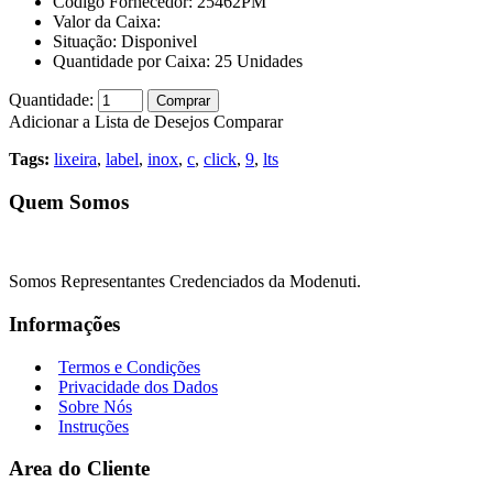
Código Fornecedor:
25462PM
Valor da Caixa:
Situação:
Disponivel
Quantidade por Caixa:
25
Unidades
Quantidade:
Comprar
Adicionar a Lista de Desejos
Comparar
Tags:
lixeira
,
label
,
inox
,
c
,
click
,
9
,
lts
Quem Somos
Somos Representantes Credenciados da Modenuti.
Informações
Termos e Condições
Privacidade dos Dados
Sobre Nós
Instruções
Area do Cliente