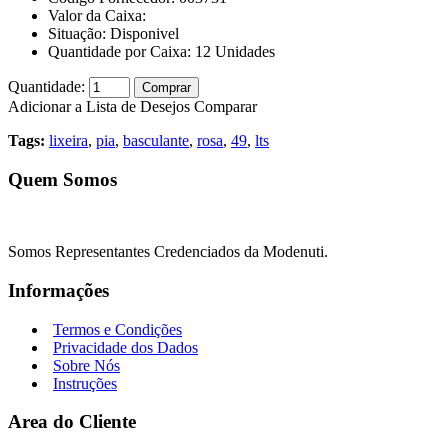
Valor da Caixa:
Situação:
Disponivel
Quantidade por Caixa:
12
Unidades
Quantidade:
Comprar
Adicionar a Lista de Desejos
Comparar
Tags:
lixeira
,
pia
,
basculante
,
rosa
,
49
,
lts
Quem Somos
Somos Representantes Credenciados da Modenuti.
Informações
Termos e Condições
Privacidade dos Dados
Sobre Nós
Instruções
Area do Cliente