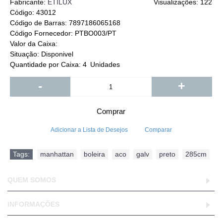
Fabricante:
ETILUX
Visualizações: 122
Código:
43012
Código de Barras:
7897186065168
Código Fornecedor:
PTBO003/PT
Valor da Caixa:
Situação:
Disponivel
Quantidade por Caixa:
4
Unidades
-
+
Comprar
Adicionar a Lista de Desejos
Comparar
Tags:
manhattan
,
boleira
,
aco
,
galv
,
preto
,
285cm
QUEM SOMOS
INFORMAÇÕES