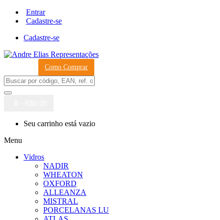
Entrar
Cadastre-se
Cadastre-se
Como Comprar
0
- R$0,00
Seu carrinho está vazio
Menu
Vidros
NADIR
WHEATON
OXFORD
ALLEANZA
MISTRAL
PORCELANAS LU
ATLAS