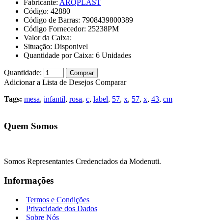
Fabricante:
ARQPLAST
Código:
42880
Código de Barras:
7908439800389
Código Fornecedor:
25238PM
Valor da Caixa:
Situação:
Disponivel
Quantidade por Caixa:
6
Unidades
Quantidade:
Comprar
Adicionar a Lista de Desejos
Comparar
Tags:
mesa
,
infantil
,
rosa
,
c
,
label
,
57
,
x
,
57
,
x
,
43
,
cm
Quem Somos
Somos Representantes Credenciados da Modenuti.
Informações
Termos e Condições
Privacidade dos Dados
Sobre Nós