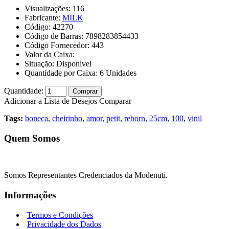
Visualizações: 116
Fabricante:
MILK
Código:
42270
Código de Barras:
7898283854433
Código Fornecedor:
443
Valor da Caixa:
Situação:
Disponivel
Quantidade por Caixa:
6
Unidades
Quantidade:
Comprar
Adicionar a Lista de Desejos
Comparar
Tags:
boneca
,
cheirinho
,
amor
,
petit
,
reborn
,
25cm
,
100
,
vinil
Quem Somos
Somos Representantes Credenciados da Modenuti.
Informações
Termos e Condições
Privacidade dos Dados