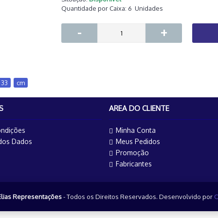
Quantidade por Caixa:
6
Unidades
-
+
33
,
cm
S
AREA DO CLIENTE
ndições
Minha Conta
 dos Dados
Meus Pedidos
Promoção
Fabricantes
Elias Representações
- Todos os Direitos Reservados. Desenvolvido por
O