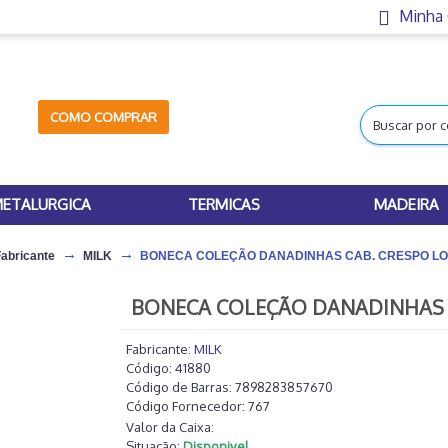
Minha
COMO COMPRAR
ETALURGICA
TERMICAS
MADEIRA
Fabricante
MILK
BONECA COLEÇÃO DANADINHAS CAB. CRESPO LOI
BONECA COLEÇÃO DANADINHAS C
Fabricante:
MILK
Código:
41880
Código de Barras:
7898283857670
Código Fornecedor:
767
Valor da Caixa:
Situação:
Disponivel