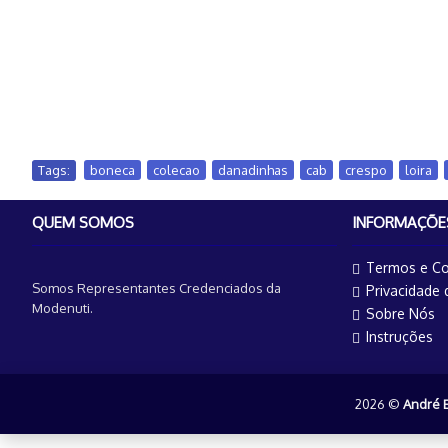
Tags:
boneca
,
colecao
,
danadinhas
,
cab
,
crespo
,
loira
,
QUEM SOMOS
INFORMAÇÕE
Termos e Co
Somos Representantes Credenciados da
Privacidade
Modenuti.
Sobre Nós
Instruções
2026 ©
André 