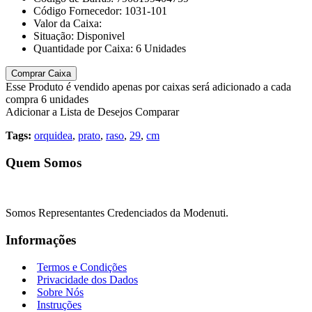
Código Fornecedor:
1031-101
Valor da Caixa:
Situação:
Disponivel
Quantidade por Caixa:
6
Unidades
Comprar Caixa
Esse Produto é vendido apenas por caixas será adicionado a cada
compra 6 unidades
Adicionar a Lista de Desejos
Comparar
Tags:
orquidea
,
prato
,
raso
,
29
,
cm
Quem Somos
Somos Representantes Credenciados da Modenuti.
Informações
Termos e Condições
Privacidade dos Dados
Sobre Nós
Instruções