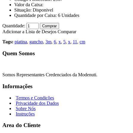
Valor da Caixa:
Situação:
Disponivel
Quantidade por Caixa:
6
Unidades
Quantidade:
Comprar
Adicionar a Lista de Desejos
Comparar
Tags:
piatina
,
gancho
,
3m
,
6
,
x
,
5
,
x
,
11
,
cm
Quem Somos
Somos Representantes Credenciados da Modenuti.
Informações
Termos e Condições
Privacidade dos Dados
Sobre Nós
Instruções
Area do Cliente