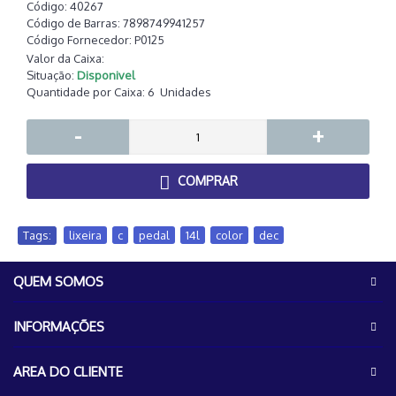
Código:
40267
Código de Barras:
7898749941257
Código Fornecedor:
P0125
Valor da Caixa:
Situação:
Disponivel
Quantidade por Caixa:
6
Unidades
-
+
COMPRAR
Tags:
lixeira
,
c
,
pedal
,
14l
,
color
,
dec
QUEM SOMOS
INFORMAÇÕES
AREA DO CLIENTE