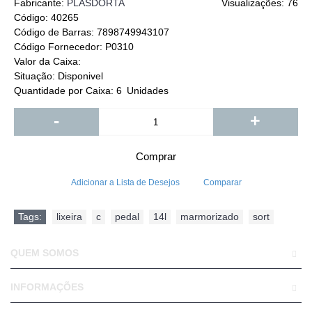
Fabricante:
PLASDORTA
Visualizações: 76
Código:
40265
Código de Barras:
7898749943107
Código Fornecedor:
P0310
Valor da Caixa:
Situação:
Disponivel
Quantidade por Caixa:
6
Unidades
-
+
Comprar
Adicionar a Lista de Desejos
Comparar
Tags:
lixeira
,
c
,
pedal
,
14l
,
marmorizado
,
sort
QUEM SOMOS
INFORMAÇÕES