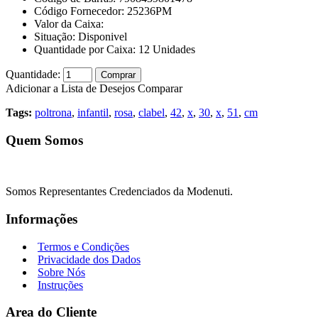
Código Fornecedor:
25236PM
Valor da Caixa:
Situação:
Disponivel
Quantidade por Caixa:
12
Unidades
Quantidade:
Comprar
Adicionar a Lista de Desejos
Comparar
Tags:
poltrona
,
infantil
,
rosa
,
clabel
,
42
,
x
,
30
,
x
,
51
,
cm
Quem Somos
Somos Representantes Credenciados da Modenuti.
Informações
Termos e Condições
Privacidade dos Dados
Sobre Nós
Instruções
Area do Cliente