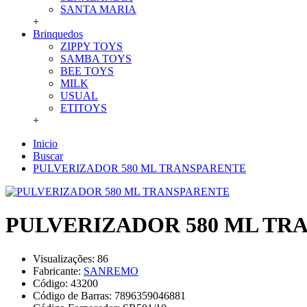
SANTA MARIA
+
Brinquedos
ZIPPY TOYS
SAMBA TOYS
BEE TOYS
MILK
USUAL
ETITOYS
+
Inicio
Buscar
PULVERIZADOR 580 ML TRANSPARENTE
PULVERIZADOR 580 ML TR
Visualizações: 86
Fabricante:
SANREMO
Código:
43200
Código de Barras:
7896359046881