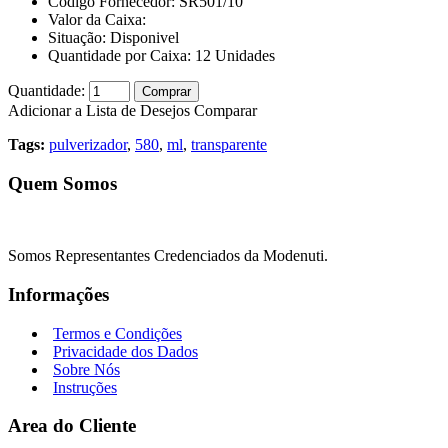
Código Fornecedor:
SR501/10
Valor da Caixa:
Situação:
Disponivel
Quantidade por Caixa:
12
Unidades
Quantidade:
Comprar
Adicionar a Lista de Desejos
Comparar
Tags:
pulverizador
,
580
,
ml
,
transparente
Quem Somos
Somos Representantes Credenciados da Modenuti.
Informações
Termos e Condições
Privacidade dos Dados
Sobre Nós
Instruções
Area do Cliente