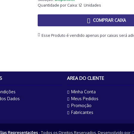
Quantidade por Caixa:
12
Unidades
COMPRAR CAIXA
Esse Produto é vendido apenas por caixas será ad
S
AREA DO CLIENTE
ndições
Minha Conta
 dos Dados
Meus Pedidos
Promoção
Fabricantes
Elias Representações
- Todos os Direitos Reservados. Desenvolvido por
O