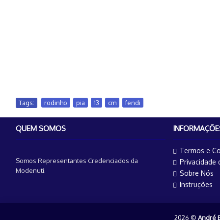
Tags:
rodinho
,
pia
,
13
,
cm
,
fendi
QUEM SOMOS
INFORMAÇÕE
Termos e Co
Somos Representantes Credenciados da
Privacidade
Modenuti.
Sobre Nós
Instruções
2026 ©
André 