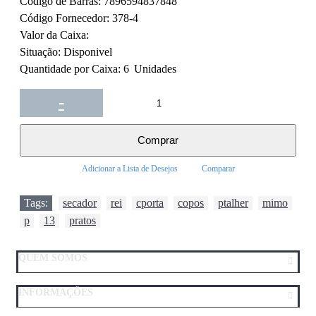
Código de Barras:
7896594837848
Código Fornecedor:
378-4
Valor da Caixa:
Situação:
Disponivel
Quantidade por Caixa:
6
Unidades
-
+
Comprar
Adicionar a Lista de Desejos
Comparar
Tags:
secador
,
rei
,
cporta
,
copos
,
ptalher
,
mimo
,
p
,
13
,
pratos
QUEM SOMOS
INFORMAÇÕES