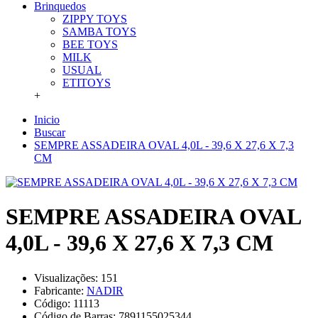
Brinquedos
ZIPPY TOYS
SAMBA TOYS
BEE TOYS
MILK
USUAL
ETITOYS
+
Inicio
Buscar
SEMPRE ASSADEIRA OVAL 4,0L - 39,6 X 27,6 X 7,3
CM
SEMPRE ASSADEIRA OVAL
4,0L - 39,6 X 27,6 X 7,3 CM
Visualizações: 151
Fabricante:
NADIR
Código:
11113
Código de Barras:
7891155025344