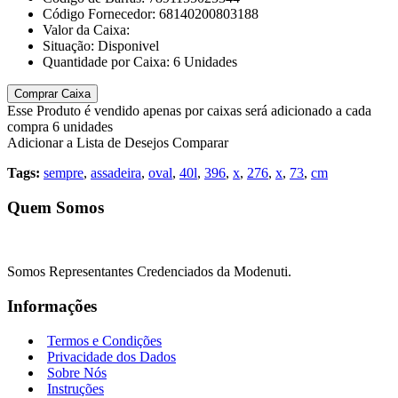
Código Fornecedor:
68140200803188
Valor da Caixa:
Situação:
Disponivel
Quantidade por Caixa:
6
Unidades
Comprar Caixa
Esse Produto é vendido apenas por caixas será adicionado a cada
compra 6 unidades
Adicionar a Lista de Desejos
Comparar
Tags:
sempre
,
assadeira
,
oval
,
40l
,
396
,
x
,
276
,
x
,
73
,
cm
Quem Somos
Somos Representantes Credenciados da Modenuti.
Informações
Termos e Condições
Privacidade dos Dados
Sobre Nós
Instruções