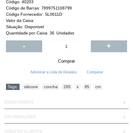
Código:
40203
Código de Barras:
7899751108799
Código Fornecedor:
SL0611D
Valor da Caixa:
Situação:
Disponivel
Quantidade por Caixa:
36
Unidades
-
+
Comprar
Adicionar a Lista de Desejos
Comparar
Tags:
silicone
,
concha
,
285
,
x
,
85
,
cm
QUEM SOMOS
INFORMAÇÕES
AREA DO CLIENTE