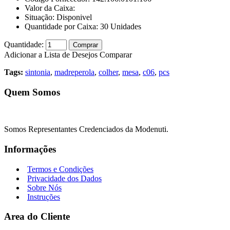
Valor da Caixa:
Situação:
Disponivel
Quantidade por Caixa:
30
Unidades
Quantidade:
Comprar
Adicionar a Lista de Desejos
Comparar
Tags:
sintonia
,
madreperola
,
colher
,
mesa
,
c06
,
pcs
Quem Somos
Somos Representantes Credenciados da Modenuti.
Informações
Termos e Condições
Privacidade dos Dados
Sobre Nós
Instruções
Area do Cliente