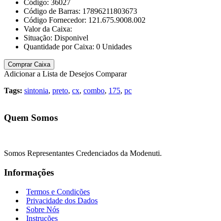
Código:
36027
Código de Barras:
17896211803673
Código Fornecedor:
121.675.9008.002
Valor da Caixa:
Situação:
Disponivel
Quantidade por Caixa:
0
Unidades
Comprar Caixa
Adicionar a Lista de Desejos
Comparar
Tags:
sintonia
,
preto
,
cx
,
combo
,
175
,
pc
Quem Somos
Somos Representantes Credenciados da Modenuti.
Informações
Termos e Condições
Privacidade dos Dados
Sobre Nós
Instruções