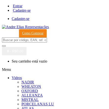
Entrar
Cadastre-se
Cadastre-se
Como Comprar
0
- R$0,00
Seu carrinho está vazio
Menu
Vidros
NADIR
WHEATON
OXFORD
ALLEANZA
MISTRAL
PORCELANAS LU
ATLAS