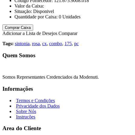
Código Fornecedor:
121.675.9008.018
Valor da Caixa:
Situação:
Disponivel
Quantidade por Caixa:
0
Unidades
Comprar Caixa
Adicionar a Lista de Desejos
Comparar
Tags:
sintonia
,
rosa
,
cx
,
combo
,
175
,
pc
Quem Somos
Somos Representantes Credenciados da Modenuti.
Informações
Termos e Condições
Privacidade dos Dados
Sobre Nós
Instruções
Area do Cliente