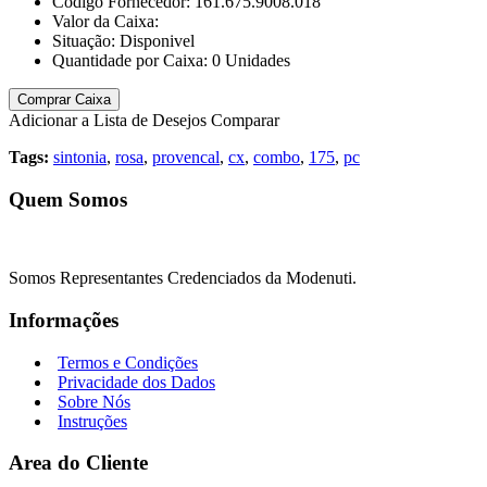
Código Fornecedor:
161.675.9008.018
Valor da Caixa:
Situação:
Disponivel
Quantidade por Caixa:
0
Unidades
Comprar Caixa
Adicionar a Lista de Desejos
Comparar
Tags:
sintonia
,
rosa
,
provencal
,
cx
,
combo
,
175
,
pc
Quem Somos
Somos Representantes Credenciados da Modenuti.
Informações
Termos e Condições
Privacidade dos Dados
Sobre Nós
Instruções
Area do Cliente