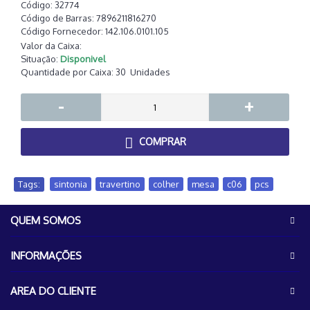
Código:
32774
Código de Barras:
7896211816270
Código Fornecedor:
142.106.0101.105
Valor da Caixa:
Situação:
Disponivel
Quantidade por Caixa:
30
Unidades
-
+
COMPRAR
Tags:
sintonia
,
travertino
,
colher
,
mesa
,
c06
,
pcs
QUEM SOMOS
INFORMAÇÕES
AREA DO CLIENTE