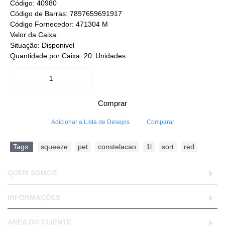
Código:
40980
Código de Barras:
7897659691917
Código Fornecedor:
471304 M
Valor da Caixa:
Situação:
Disponivel
Quantidade por Caixa:
20
Unidades
Comprar
Adicionar a Lista de Desejos
Comparar
Tags:
squeeze
,
pet
,
constelacao
,
1l
,
sort
,
red
QUEM SOMOS
INFORMAÇÕES
AREA DO CLIENTE