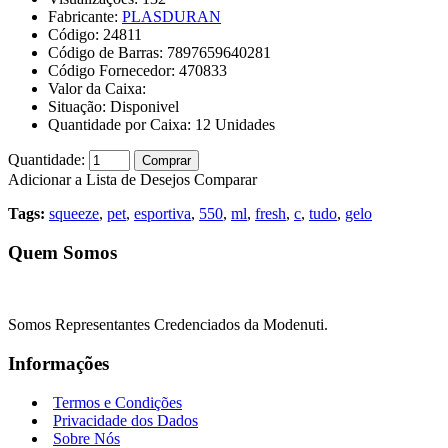
Fabricante:
PLASDURAN
Código:
24811
Código de Barras:
7897659640281
Código Fornecedor:
470833
Valor da Caixa:
Situação:
Disponivel
Quantidade por Caixa:
12
Unidades
Quantidade:
Comprar
Adicionar a Lista de Desejos
Comparar
Tags:
squeeze
,
pet
,
esportiva
,
550
,
ml
,
fresh
,
c
,
tudo
,
gelo
Quem Somos
Somos Representantes Credenciados da Modenuti.
Informações
Termos e Condições
Privacidade dos Dados
Sobre Nós