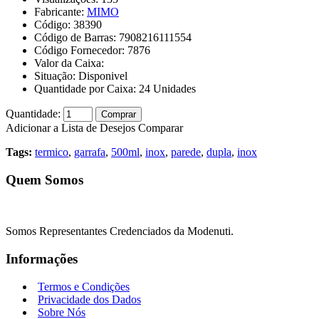
Fabricante:
MIMO
Código:
38390
Código de Barras:
7908216111554
Código Fornecedor:
7876
Valor da Caixa:
Situação:
Disponivel
Quantidade por Caixa:
24
Unidades
Quantidade:
Comprar
Adicionar a Lista de Desejos
Comparar
Tags:
termico
,
garrafa
,
500ml
,
inox
,
parede
,
dupla
,
inox
Quem Somos
Somos Representantes Credenciados da Modenuti.
Informações
Termos e Condições
Privacidade dos Dados
Sobre Nós