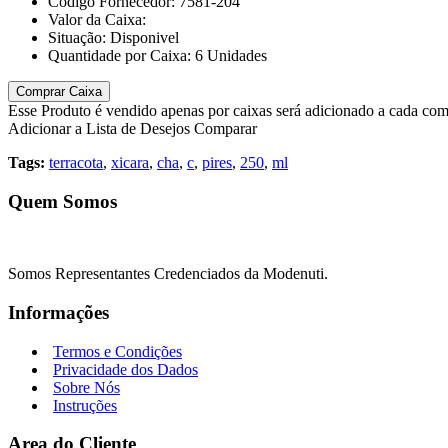
Código Fornecedor:
7581-204
Valor da Caixa:
Situação:
Disponivel
Quantidade por Caixa:
6
Unidades
Comprar Caixa
Esse Produto é vendido apenas por caixas será adicionado a cada co
Adicionar a Lista de Desejos
Comparar
Tags:
terracota
,
xicara
,
cha
,
c
,
pires
,
250
,
ml
Quem Somos
Somos Representantes Credenciados da Modenuti.
Informações
Termos e Condições
Privacidade dos Dados
Sobre Nós
Instruções
Area do Cliente