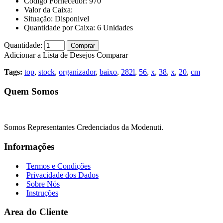
Código Fornecedor:
970
Valor da Caixa:
Situação:
Disponivel
Quantidade por Caixa:
6
Unidades
Quantidade:
Comprar
Adicionar a Lista de Desejos
Comparar
Tags:
top
,
stock
,
organizador
,
baixo
,
282l
,
56
,
x
,
38
,
x
,
20
,
cm
Quem Somos
Somos Representantes Credenciados da Modenuti.
Informações
Termos e Condições
Privacidade dos Dados
Sobre Nós
Instruções
Area do Cliente