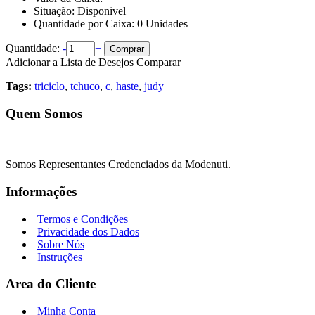
Situação:
Disponivel
Quantidade por Caixa:
0
Unidades
Quantidade:
-
+
Comprar
Adicionar a Lista de Desejos
Comparar
Tags:
triciclo
,
tchuco
,
c
,
haste
,
judy
Quem Somos
Somos Representantes Credenciados da Modenuti.
Informações
Termos e Condições
Privacidade dos Dados
Sobre Nós
Instruções
Area do Cliente
Minha Conta