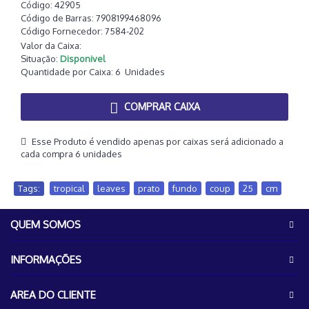
Código:
42905
Código de Barras:
7908199468096
Código Fornecedor:
7584-202
Valor da Caixa:
Situação:
Disponivel
Quantidade por Caixa:
6
Unidades
COMPRAR CAIXA
Esse Produto é vendido apenas por caixas será adicionado a
cada compra 6 unidades
Tags:
tropical
,
leaves
,
prato
,
fundo
,
coup
,
25
,
cm
QUEM SOMOS
INFORMAÇÕES
AREA DO CLIENTE