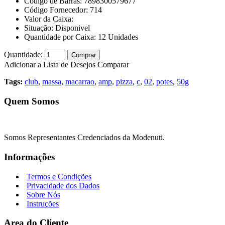
Código de Barras:
7898300579677
Código Fornecedor:
714
Valor da Caixa:
Situação:
Disponivel
Quantidade por Caixa:
12
Unidades
Quantidade:
Comprar
Adicionar a Lista de Desejos
Comparar
Tags:
club
,
massa
,
macarrao
,
amp
,
pizza
,
c
,
02
,
potes
,
50g
Quem Somos
Somos Representantes Credenciados da Modenuti.
Informações
Termos e Condições
Privacidade dos Dados
Sobre Nós
Instruções
Area do Cliente