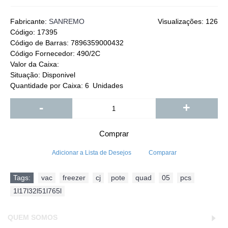
Fabricante:
SANREMO
Visualizações: 126
Código:
17395
Código de Barras:
7896359000432
Código Fornecedor:
490/2C
Valor da Caixa:
Situação:
Disponivel
Quantidade por Caixa:
6
Unidades
-
+
Comprar
Adicionar a Lista de Desejos
Comparar
Tags:
vac
,
freezer
,
cj
,
pote
,
quad
,
05
,
pcs
,
1l17l32l51l765l
QUEM SOMOS