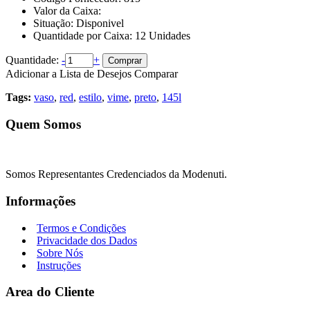
Valor da Caixa:
Situação:
Disponivel
Quantidade por Caixa:
12
Unidades
Quantidade:
-
+
Comprar
Adicionar a Lista de Desejos
Comparar
Tags:
vaso
,
red
,
estilo
,
vime
,
preto
,
145l
Quem Somos
Somos Representantes Credenciados da Modenuti.
Informações
Termos e Condições
Privacidade dos Dados
Sobre Nós
Instruções
Area do Cliente