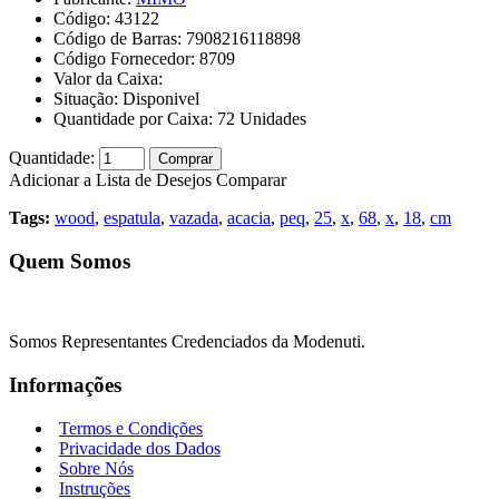
Código:
43122
Código de Barras:
7908216118898
Código Fornecedor:
8709
Valor da Caixa:
Situação:
Disponivel
Quantidade por Caixa:
72
Unidades
Quantidade:
Comprar
Adicionar a Lista de Desejos
Comparar
Tags:
wood
,
espatula
,
vazada
,
acacia
,
peq
,
25
,
x
,
68
,
x
,
18
,
cm
Quem Somos
Somos Representantes Credenciados da Modenuti.
Informações
Termos e Condições
Privacidade dos Dados
Sobre Nós
Instruções